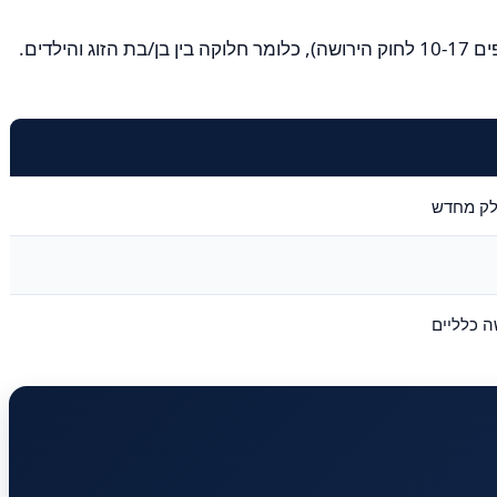
דים.
חלק מחדש
ה כלליים